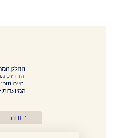
החלק המרכ
הדדית, מת
חיים תורני
המיועדות ל
רווחה