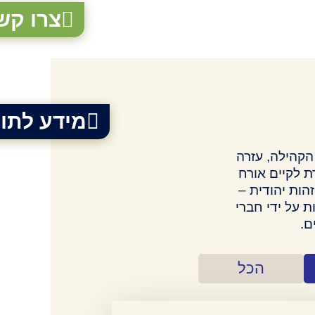
צרו קש
מידע לתו
הקהילה, עזרה
ת לקיים אורח
זהות יהודית –
 על ידי חברי
ם.
הכל